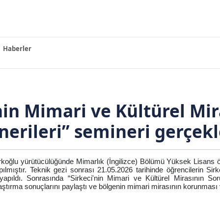
Haberler
nin Mimari ve Kültürel Mir
erileri” semineri gerçekle
ürkoğlu yürütücülüğünde Mimarlık (İngilizce) Bölümü Yüksek Lisans ö
ılmıştır. Teknik gezi sonrası 21.05.2026 tarihinde öğrencilerin Sirkeci'
 yapıldı. Sonrasında “Sirkeci'nin Mimari ve Kültürel Mirasının Soru
tırma sonuçlarını paylaştı ve bölgenin mimari mirasının korunması ve d