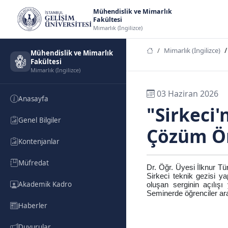
Mühendislik ve Mimarlık
Fakültesi
Mimarlık (İngilizce)
Mimarlık (İngilizce)
Mühendislik ve Mimarlık
Fakültesi
Mimarlık (İngilizce)
03 Haziran 2026
Anasayfa
"Sirkeci'
Genel Bilgiler
Çözüm Ön
Kontenjanlar
Müfredat
Dr. Öğr. Üyesi İlknur T
Sirkeci teknik gezisi yap
Akademik Kadro
oluşan serginin açılışı
Seminerde öğrenciler araş
Haberler
Duyurular