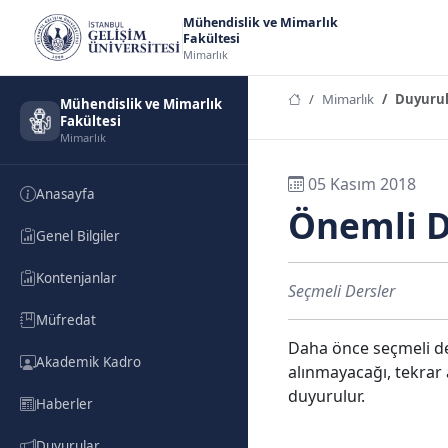
Mühendislik ve Mimarlık
Fakültesi
Mimarlık
Mimarlık
Duyurul
Mühendislik ve Mimarlık
Fakültesi
Mimarlık
05 Kasım 2018
Anasayfa
Önemli 
Genel Bilgiler
Kontenjanlar
Seçmeli Dersler
Müfredat
Daha önce seçmeli de
Akademik Kadro
alınmayacağı, tekrar 
duyurulur.
Haberler
Duyurular