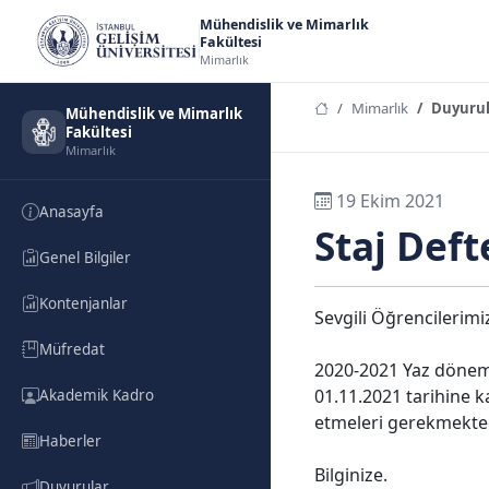
Mühendislik ve Mimarlık
Fakültesi
Mimarlık
Mimarlık
Duyurul
Mühendislik ve Mimarlık
Fakültesi
Mimarlık
19 Ekim 2021
Anasayfa
Staj Deft
Genel Bilgiler
Kontenjanlar
Sevgili Öğrencilerimi
Müfredat
2020-2021 Yaz dönemi 
01.11.2021 tarihine k
Akademik Kadro
etmeleri gerekmektedir
Haberler
Bilginize.
Duyurular