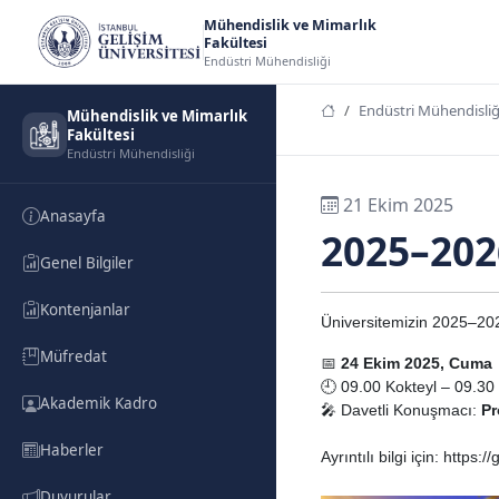
Mühendislik ve Mimarlık
Fakültesi
Endüstri Mühendisliği
Endüstri Mühendisliğ
Mühendislik ve Mimarlık
Fakültesi
Endüstri Mühendisliği
21 Ekim 2025
Anasayfa
2025–2026
Genel Bilgiler
Kontenjanlar
Üniversitemizin 2025–202
Müfredat
📅
24 Ekim 2025, Cuma
🕘 09.00 Kokteyl – 09.30
Akademik Kadro
🎤 Davetli Konuşmacı:
Pr
Haberler
Ayrıntılı bilgi için: https
Duyurular