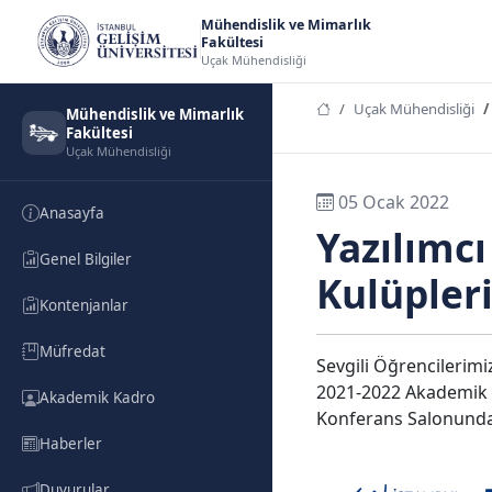
Mühendislik ve Mimarlık
Fakültesi
Uçak Mühendisliği
Uçak Mühendisliği
Mühendislik ve Mimarlık
Fakültesi
Uçak Mühendisliği
05 Ocak 2022
Anasayfa
Yazılımc
Genel Bilgiler
Kulüpleri
Kontenjanlar
Müfredat
Sevgili Öğrencilerimi
2021-2022 Akademik Yı
Akademik Kadro
Konferans Salonunda 
Haberler
Duyurular