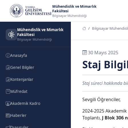
Mühendislik ve Mimarlık
Fakültesi
Bilgisayar Mühendisliği
Bilgisayar Mühendisli
Mühendislik ve Mimarlık
Fakültesi
Bilgisayar Mühendisliği
30 Mayıs 2025
Anasayfa
Staj Bilg
Genel Bilgiler
Kontenjanlar
Staj süreci hakkında bi
Müfredat
Sevgili Öğrenciler,
Akademik Kadro
2024-2025 Akademik Yıl
Haberler
Toplantı,
J Blok 306 
Duyurular