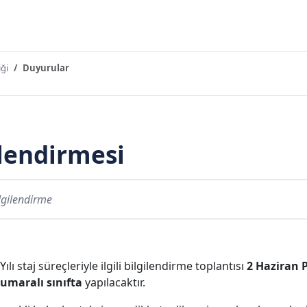
ği
Duyurular
ilendirmesi
lgilendirme
ı staj süreçleriyle ilgili bilgilendirme toplantısı
2 Haziran 
numaralı sınıfta
yapılacaktır.