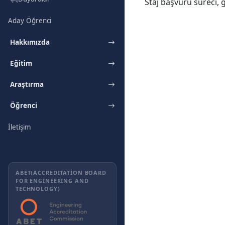
Staj başvuru süreci, g
Aday Öğrenci
Hakkımızda
Eğitim
Araştırma
Öğrenci
İletişim
ABET(ACCREDITATION BOARD
FOR ENGINEERING AND
TECHNOLOGY)