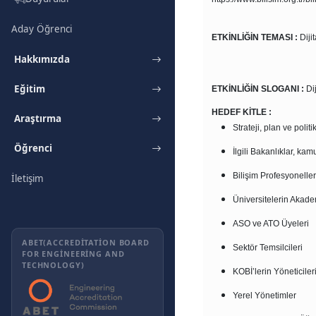
Aday Öğrenci
ETKİNLİĞİN TEMASI :
Diji
Hakkımızda
Eğitim
ETKİNLİĞİN SLOGANI :
Di
HEDEF KİTLE :
Araştırma
Strateji, plan ve politi
Öğrenci
İlgili Bakanlıklar, kam
Bilişim Profesyoneller
İletişim
Üniversitelerin Akade
ASO ve ATO Üyeleri
ABET(ACCREDITATION BOARD
Sektör Temsilcileri
FOR ENGINEERING AND
TECHNOLOGY)
KOBİ’lerin Yöneticiler
Yerel Yönetimler