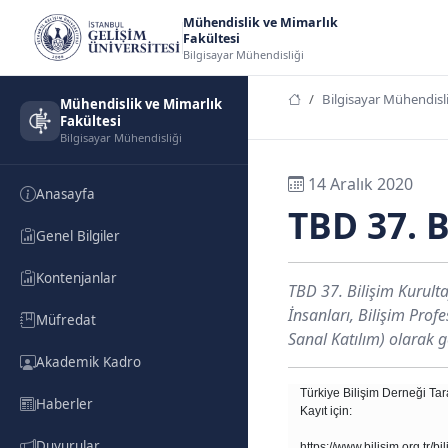
Mühendislik ve Mimarlık
Fakültesi
Bilgisayar Mühendisliği
Bilgisayar Mühendisli
Mühendislik ve Mimarlık
Fakültesi
Bilgisayar Mühendisliği
14 Aralık 2020
Anasayfa
TBD 37. B
Genel Bilgiler
Kontenjanlar
TBD 37. Bilişim Kurulta
İnsanları, Bilişim Prof
Müfredat
Sanal Katılım) olarak ge
Akademik Kadro
Türkiye Bilişim Derneği Ta
Haberler
Kayıt için:
Duyurular
https://www.bilisim.org.tr/bi