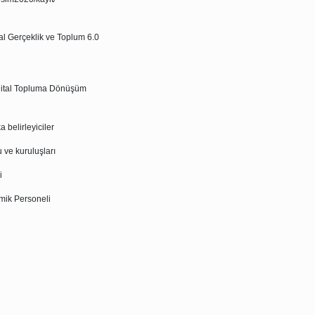
tal Gerçeklik ve Toplum 6.0
jital Topluma Dönüşüm
ka belirleyiciler
u ve kuruluşları
i
mik Personeli
i