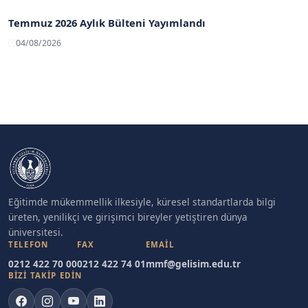
Temmuz 2026 Aylık Bülteni Yayımlandı
04/08/2026
Eğitimde mükemmellik ilkesiyle, küresel standartlarda bilgi
üreten, yenilikçi ve girişimci bireyler yetiştiren dünya
üniversitesi.
TELEFON
FAX
EMAIL
0212 422 70 00
0212 422 74 01
mmf@gelisim.edu.tr
BİZİ TAKİP EDİN