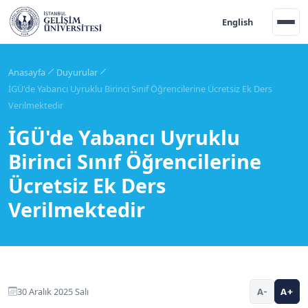
English
Anasayfa
Duyurular
İGÜ'de Yabancı Uyruklu Birinci Sınıf Öğrencilerine Ücretsiz Ek Ders
Verilmektedir
İGÜ'de Yabancı Uyruklu
Birinci Sınıf Öğrencilerine
Ücretsiz Ek Ders
Verilmektedir
30 Aralık 2025 Salı
A-
A+