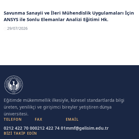
Savunma Sanayii ve İleri Mühendislik Uygulamaları İçin
ANSYS ile Sonlu Elemanlar Analizi Eğitimi Hk.
29/07/2026
Eğitimde mükemmellik ilkesiyle, küresel standartlarda bilgi
üreten, yenilikçi ve girişimci bireyler yetiştiren dünya
üniversitesi.
TELEFON
FAX
EMAIL
0212 422 70 00
0212 422 74 01
mmf@gelisim.edu.tr
BİZİ TAKİP EDİN