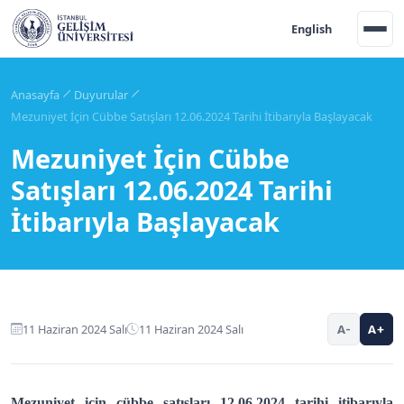
English
Anasayfa
Duyurular
Mezuniyet İçin Cübbe Satışları 12.06.2024 Tarihi İtibarıyla Başlayacak
Mezuniyet İçin Cübbe
Satışları 12.06.2024 Tarihi
İtibarıyla Başlayacak
11 Haziran 2024 Salı
11 Haziran 2024 Salı
A-
A+
Mezuniyet için cübbe satışları 12.06.2024 tarihi itibarıyla