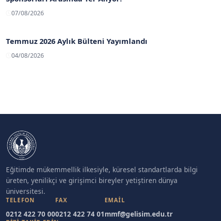
07/08/2026
Temmuz 2026 Aylık Bülteni Yayımlandı
04/08/2026
Eğitimde mükemmellik ilkesiyle, küresel standartlarda bilgi
üreten, yenilikçi ve girişimci bireyler yetiştiren dünya
üniversitesi.
TELEFON
FAX
EMAIL
0212 422 70 00
0212 422 74 01
mmf@gelisim.edu.tr