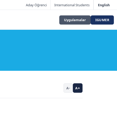
Aday Öğrenci
International Students
English
Uygulamalar
IGUMER
A-
A+