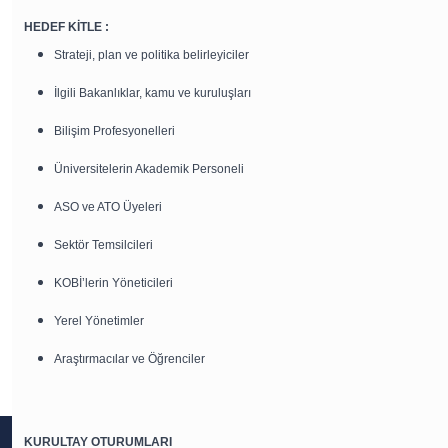
HEDEF KİTLE :
Strateji, plan ve politika belirleyiciler
İlgili Bakanlıklar, kamu ve kuruluşları
Bilişim Profesyonelleri
Üniversitelerin Akademik Personeli
ASO ve ATO Üyeleri
Sektör Temsilcileri
KOBİ’lerin Yöneticileri
Yerel Yönetimler
Araştırmacılar ve Öğrenciler
KURULTAY OTURUMLARI