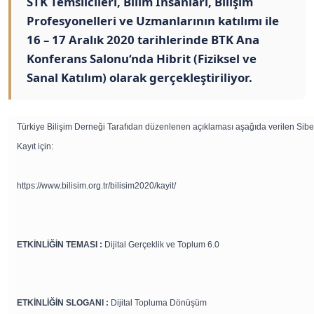
STK Temsilcileri, Bilim İnsanları, Bilişim
Profesyonelleri ve Uzmanlarının katılımı ile
16 – 17 Aralık 2020 tarihlerinde BTK Ana
Konferans Salonu‘nda Hibrit (Fiziksel ve
Sanal Katılım) olarak gerçekleştiriliyor.
Türkiye Bilişim Derneği Tarafıdan düzenlenen açıklaması aşağıda verilen Sibe
Kayıt için:
https://www.bilisim.org.tr/bilisim2020/kayit/
ETKİNLİĞİN TEMASI :
Dijital Gerçeklik ve Toplum 6.0
ETKİNLİĞİN SLOGANI :
Dijital Topluma Dönüşüm