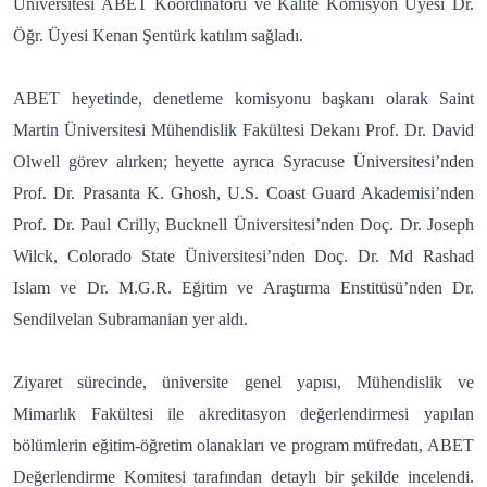
Üniversitesi ABET Koordinatörü ve Kalite Komisyon Üyesi Dr.
Öğr. Üyesi Kenan Şentürk katılım sağladı.
ABET heyetinde, denetleme komisyonu başkanı olarak Saint
Martin Üniversitesi Mühendislik Fakültesi Dekanı Prof. Dr. David
Olwell görev alırken; heyette ayrıca Syracuse Üniversitesi’nden
Prof. Dr. Prasanta K. Ghosh, U.S. Coast Guard Akademisi’nden
Prof. Dr. Paul Crilly, Bucknell Üniversitesi’nden Doç. Dr. Joseph
Wilck, Colorado State Üniversitesi’nden Doç. Dr. Md Rashad
Islam ve Dr. M.G.R. Eğitim ve Araştırma Enstitüsü’nden Dr.
Sendilvelan Subramanian yer aldı.
Ziyaret sürecinde, üniversite genel yapısı, Mühendislik ve
Mimarlık Fakültesi ile akreditasyon değerlendirmesi yapılan
bölümlerin eğitim-öğretim olanakları ve program müfredatı, ABET
Değerlendirme Komitesi tarafından detaylı bir şekilde incelendi.