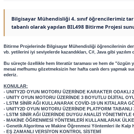
Bilgisayar Mühendisliği 4. sınıf öğrencilerimiz ta
tabanlı olarak yapılan BIL498 Bitirme Projesi sun
Bitirme Projelerinde Bilgisayar Mühendisliği öğrencilerinin ders
vb. yetilerini iyi seviyelerde kazandıkları, C#, Java gibi yazıl
Bu süreçte özellikle hem literatür taraması ve hem de "özgün 
mesai mefhumu gözetmeksizin her hafta canlı ders yapmak suret
ederiz.
KONULAR:
- UNITY2D OYUN MOTORU ÜZERİNDE KARAKTER ODAKLI 2
- UNITY OYUN MOTORU ÜZERİNDE 3 BOYUTLU DİJİTAL OY
- LSTM SİNİR AĞI KULLANARAK COVİD-19 UN KITALARA G
- UNITY2D OYUN MOTORU ÜZERİNDE PLATFORM TABANLI 
- LSTM SİNİR AĞI ÜZERİNDE DUYGU ANALİZİ YÖNETMİYLE
- MAKİNE ÖĞRENMESİ YÖNTEMLERİ KULLANILARAK ÜLKEL
- Genetik Algoritma ve Makine Öğrenmesi Yöntemleri ile Kalp Ha
- EŞ ZAMANLI VERSİYON KONTROL SİSTEMİ