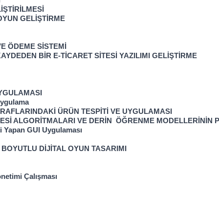
İ
İŞTİRİLMESİ
 OYUN GELİŞTİRME
E ÖDEME SİSTEMİ
KAYDEDEN BİR E-TİCARET SİTESİ YAZILIMI GELİŞTİRME
UYGULAMASI
 Uygulama
RAFLARINDAKİ ÜRÜN TESPİTİ VE UYGULAMASI
MESİ ALGORİTMALARI VE DERİN  ÖĞRENME MODELLERİNİN
esi Yapan GUI Uygulaması
 BOYUTLU DİJİTAL OYUN TASARIMI
önetimi Çalışması