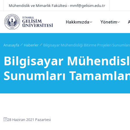
Mühendislik ve Mimarlık Fakültesi - mmf@gelisim.edu.tr
Hakkımızda
Yönetim
Anasayfa
Haberler
Bilgisayar Mühendisliği Bitirme Projeleri Sunumla
Bilgisayar Mühendisli
Sunumları Tamamlan
28 Haziran 2021 Pazartesi