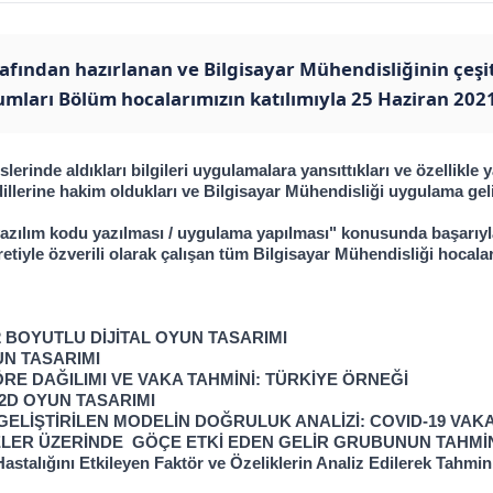
rafından hazırlanan ve Bilgisayar Mühendisliğinin çeşi
umları Bölüm hocalarımızın katılımıyla 25 Haziran 2021
lerinde aldıkları bilgileri uygulamalara yansıttıkları ve özellikle
ım dillerine hakim oldukları ve Bilgisayar Mühendisliği uygulama ge
yazılım kodu yazılması / uygulama yapılması" konusunda başarıyl
iyle özverili olarak çalışan tüm Bilgisayar Mühendisliği hocala
 BOYUTLU DİJİTAL OYUN TASARIMI
UN TASARIMI
ÖRE DAĞILIMI VE VAKA TAHMİNİ: TÜRKİYE ÖRNEĞİ
2D OYUN TASARIMI
 GELİŞTİRİLEN MODELİN DOĞRULUK ANALİZİ: COVID-19 VAKA
ER ÜZERİNDE  GÖÇE ETKİ EDEN GELİR GRUBUNUN TAHMİNİ 
stalığını Etkileyen Faktör ve Özeliklerin Analiz Edilerek Tahmin