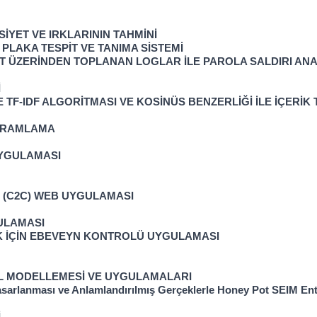
İYET VE IRKLARININ TAHMİNİ
PLAKA TESPİT VE TANIMA SİSTEMİ
 ÜZERİNDEN TOPLANAN LOGLAR İLE PAROLA SALDIRI ANAL
İ
E TF-IDF ALGORİTMASI VE KOSİNÜS BENZERLİĞİ İLE İÇERİ
OGRAMLAMA
UYGULAMASI
T (C2C) WEB UYGULAMASI
GULAMASI
K İÇİN EBEVEYN KONTROLÜ UYGULAMASI
L MODELLEMESİ VE UYGULAMALARI
 Tasarlanması ve Anlamlandırılmış Gerçeklerle Honey Pot SEIM E