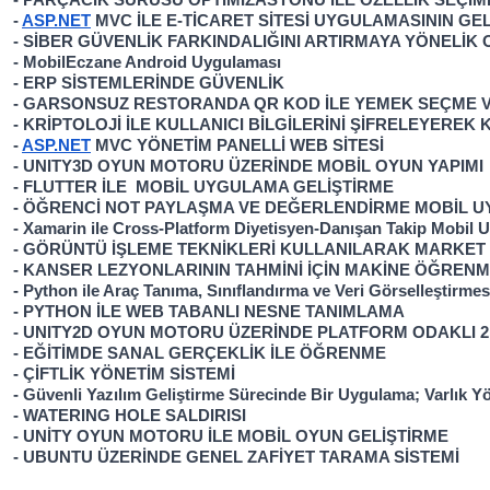
- PARÇACIK SÜRÜSÜ OPTİMİZASYONU İLE ÖZELLİK SEÇİM
- 
ASP.NET
 MVC İLE E-TİCARET SİTESİ UYGULAMASININ GEL
- SİBER GÜVENLİK FARKINDALIĞINI ARTIRMAYA YÖNELİK
- MobilEczane Android Uygulaması
- ERP SİSTEMLERİNDE GÜVENLİK
- GARSONSUZ RESTORANDA QR KOD İLE YEMEK SEÇME V
- KRİPTOLOJİ İLE KULLANICI BİLGİLERİNİ ŞİFRELEYEREK 
- 
ASP.NET
 MVC YÖNETİM PANELLİ WEB SİTESİ
- UNITY3D OYUN MOTORU ÜZERİNDE MOBİL OYUN YAPIMI
- FLUTTER İLE  MOBİL UYGULAMA GELİŞTİRME
- ÖĞRENCİ NOT PAYLAŞMA VE DEĞERLENDİRME MOBİL 
- Xamarin ile Cross-Platform Diyetisyen-Danışan Takip Mobil
- GÖRÜNTÜ İŞLEME TEKNİKLERİ KULLANILARAK MARKET 
- KANSER LEZYONLARININ TAHMİNİ İÇİN MAKİNE ÖĞREN
- Python ile Araç Tanıma, Sınıflandırma ve Veri Görselleştirm
- PYTHON İLE WEB TABANLI NESNE TANIMLAMA
- UNITY2D OYUN MOTORU ÜZERİNDE PLATFORM ODAKLI 2
- EĞİTİMDE SANAL GERÇEKLİK İLE ÖĞRENME
- ÇİFTLİK YÖNETİM SİSTEMİ
- Güvenli Yazılım Geliştirme Sürecinde Bir Uygulama; Varlık Y
- WATERING HOLE SALDIRISI
- UNİTY OYUN MOTORU İLE MOBİL OYUN GELİŞTİRME
- UBUNTU ÜZERİNDE GENEL ZAFİYET TARAMA SİSTEMİ