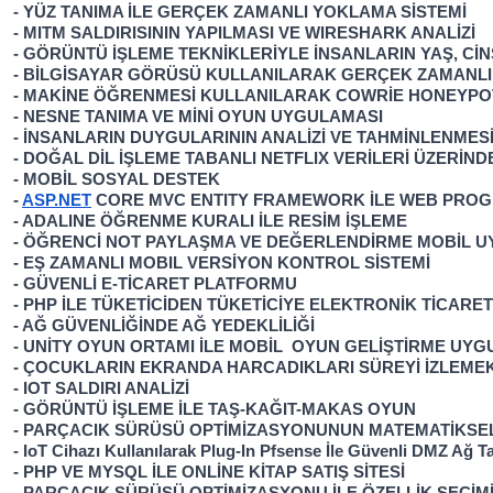
- YÜZ TANIMA İLE GERÇEK ZAMANLI YOKLAMA SİSTEMİ
- MITM SALDIRISININ YAPILMASI VE WIRESHARK ANALİZİ
- GÖRÜNTÜ İŞLEME TEKNİKLERİYLE İNSANLARIN YAŞ, CİNS
- BİLGİSAYAR GÖRÜSÜ KULLANILARAK GERÇEK ZAMANLI 
- MAKİNE ÖĞRENMESİ KULLANILARAK COWRİE HONEYPOT
- NESNE TANIMA VE MİNİ OYUN UYGULAMASI
- İNSANLARIN DUYGULARININ ANALİZİ VE TAHMİNLENMES
- DOĞAL DİL İŞLEME TABANLI NETFLIX VERİLERİ ÜZERİND
- MOBİL SOSYAL DESTEK
- 
ASP.NET
 CORE MVC ENTITY FRAMEWORK İLE WEB PR
- ADALINE ÖĞRENME KURALI İLE RESİM İŞLEME
- ÖĞRENCİ NOT PAYLAŞMA VE DEĞERLENDİRME MOBİL 
- EŞ ZAMANLI MOBIL VERSİYON KONTROL SİSTEMİ
- GÜVENLİ E-TİCARET PLATFORMU
- PHP İLE TÜKETİCİDEN TÜKETİCİYE ELEKTRONİK TİCARE
- AĞ GÜVENLİĞİNDE AĞ YEDEKLİLİĞİ
- UNİTY OYUN ORTAMI İLE MOBİL  OYUN GELİŞTİRME UY
- ÇOCUKLARIN EKRANDA HARCADIKLARI SÜREYİ İZLEME
- IOT SALDIRI ANALİZİ
- GÖRÜNTÜ İŞLEME İLE TAŞ-KAĞIT-MAKAS OYUN
- PARÇACIK SÜRÜSÜ OPTİMİZASYONUNUN MATEMATİKSE
- IoT Cihazı Kullanılarak Plug-In Pfsense İle Güvenli DMZ Ağ
- PHP VE MYSQL İLE ONLİNE KİTAP SATIŞ SİTESİ