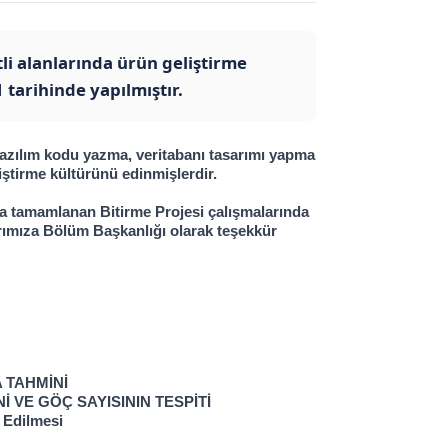
tli alanlarında ürün geliştirme
 tarihinde yapılmıştır.
 yazılım kodu yazma, veritabanı tasarımı yapma 
liştirme kültürünü edinmişlerdir.
a tamamlanan Bitirme Projesi çalışmalarında 
rımıza Bölüm Başkanlığı olarak teşekkür 
 TAHMİNİ
VE GÖÇ SAYISININ TESPİTİ
 Edilmesi