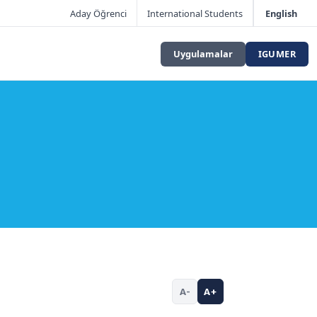
Aday Öğrenci
International Students
English
Uygulamalar
IGUMER
A-
A+