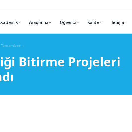
Akademik
Araştırma
Öğrenci
Kalite
İletişim
rı Tamamlandı
ği Bitirme Projeleri
dı