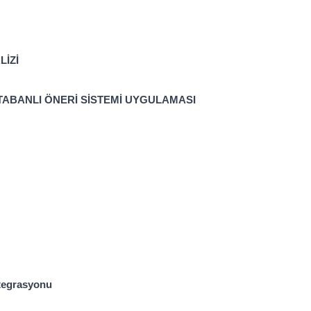
İZİ
K TABANLI ÖNERİ SİSTEMİ UYGULAMASI
ntegrasyonu