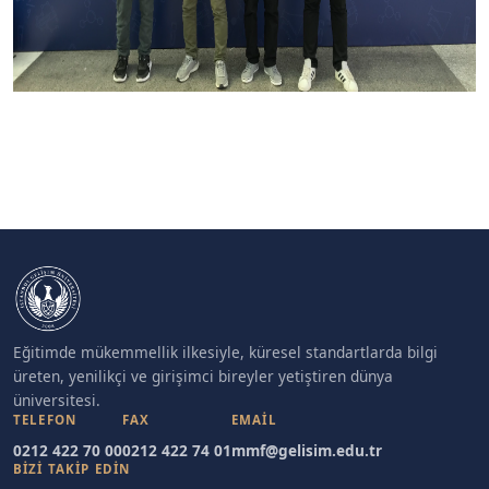
Eğitimde mükemmellik ilkesiyle, küresel standartlarda bilgi
üreten, yenilikçi ve girişimci bireyler yetiştiren dünya
üniversitesi.
TELEFON
FAX
EMAIL
0212 422 70 00
0212 422 74 01
mmf@gelisim.edu.tr
BİZİ TAKİP EDİN