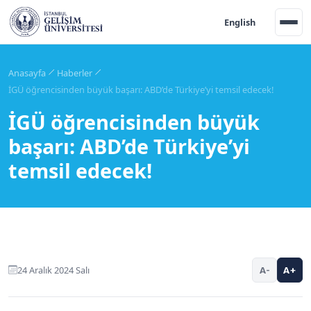
English
Anasayfa
Haberler
İGÜ öğrencisinden büyük başarı: ABD’de Türkiye’yi temsil edecek!
İGÜ öğrencisinden büyük
başarı: ABD’de Türkiye’yi
temsil edecek!
24 Aralık 2024 Salı
A-
A+