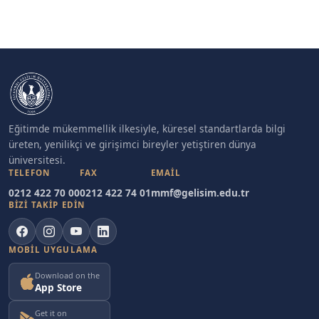
Eğitimde mükemmellik ilkesiyle, küresel standartlarda bilgi
üreten, yenilikçi ve girişimci bireyler yetiştiren dünya
üniversitesi.
TELEFON
FAX
EMAIL
0212 422 70 00
0212 422 74 01
mmf@gelisim.edu.tr
BİZİ TAKİP EDİN
MOBIL UYGULAMA
Download on the
App Store
Get it on