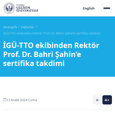
English
Anasayfa
Haberler
İGÜ-TTO ekibinden Rektör Prof. Dr. Bahri Şahin’e sertifika takdimi
İGÜ-TTO ekibinden Rektör
Prof. Dr. Bahri Şahin’e
sertifika takdimi
13 Aralık 2024 Cuma
A-
A+