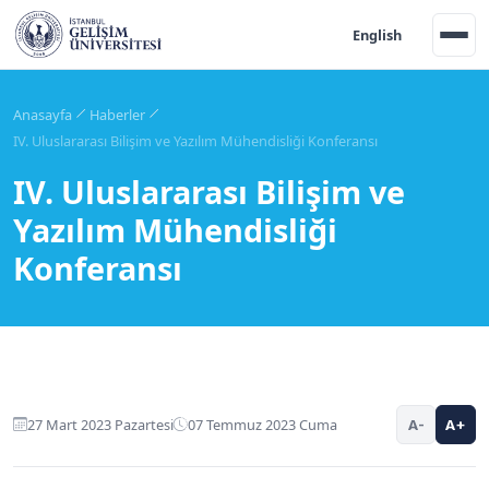
English
Anasayfa
Haberler
IV. Uluslararası Bilişim ve Yazılım Mühendisliği Konferansı
IV. Uluslararası Bilişim ve
Yazılım Mühendisliği
Konferansı
27 Mart 2023 Pazartesi
07 Temmuz 2023 Cuma
A-
A+