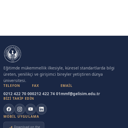
Eğitimde mükemmellik ilkesiyle, küresel standartlarda bilgi
üreten, yenilikçi ve girişimci bireyler yetiştiren dünya
üniversitesi.
TELEFON
FAX
EMAIL
0212 422 70 00
0212 422 74 01
mmf@gelisim.edu.tr
BİZİ TAKİP EDİN
MOBIL UYGULAMA
Download on the