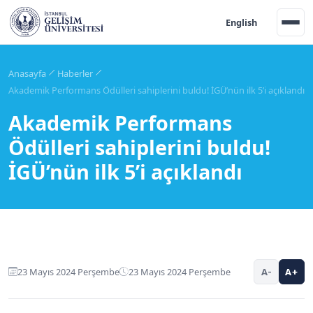
English
Anasayfa
Haberler
Akademik Performans Ödülleri sahiplerini buldu! İGÜ’nün ilk 5’i açıklandı
Akademik Performans
Ödülleri sahiplerini buldu!
İGÜ’nün ilk 5’i açıklandı
23 Mayıs 2024 Perşembe
23 Mayıs 2024 Perşembe
A-
A+